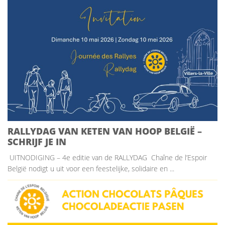
RALLYDAG VAN KETEN VAN HOOP BELGIË –
SCHRIJF JE IN
UITNODIGING – 4e editie van de RALLYDAG Chaîne de l’Espoir
België nodigt u uit voor een feestelijke, solidaire en ...