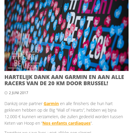
HARTELIJK DANK AAN GARMIN EN AAN ALLE
RACERS VAN DE 20 KM DOOR BRUSSEL!
2 JUNI 2017
Dankzij onze partner
Garmin
en alle finishers die hun hart
gekleven hebben op de Big “Wall of Hearts”, hebben wij bijna
12.000 € kunnen verzamelen, die zullen gedeeld worden tussen
Keten van Hoop en “
Nos enfants cardiaques
“.
Together we save lives : niet alléén een slogan!