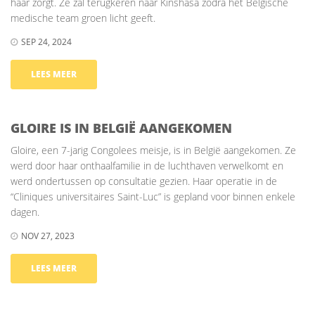
haar zorgt. Ze zal terugkeren naar Kinshasa zodra het Belgische
medische team groen licht geeft.
SEP 24, 2024
LEES MEER
GLOIRE IS IN BELGIË AANGEKOMEN
Gloire, een 7-jarig Congolees meisje, is in België aangekomen. Ze
werd door haar onthaalfamilie in de luchthaven verwelkomt en
werd ondertussen op consultatie gezien. Haar operatie in de
“Cliniques universitaires Saint-Luc” is gepland voor binnen enkele
dagen.
NOV 27, 2023
LEES MEER