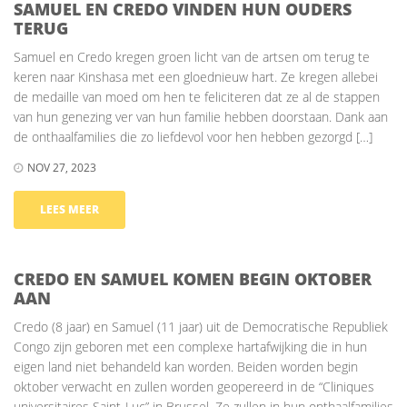
SAMUEL EN CREDO VINDEN HUN OUDERS
TERUG
Samuel en Credo kregen groen licht van de artsen om terug te
keren naar Kinshasa met een gloednieuw hart. Ze kregen allebei
de medaille van moed om hen te feliciteren dat ze al de stappen
van hun genezing ver van hun familie hebben doorstaan. Dank aan
de onthaalfamilies die zo liefdevol voor hen hebben gezorgd […]
NOV 27, 2023
LEES MEER
CREDO EN SAMUEL KOMEN BEGIN OKTOBER
AAN
Credo (8 jaar) en Samuel (11 jaar) uit de Democratische Republiek
Congo zijn geboren met een complexe hartafwijking die in hun
eigen land niet behandeld kan worden. Beiden worden begin
oktober verwacht en zullen worden geopereerd in de “Cliniques
universitaires Saint-Luc” in Brussel. Ze zullen in hun onthaalfamilies