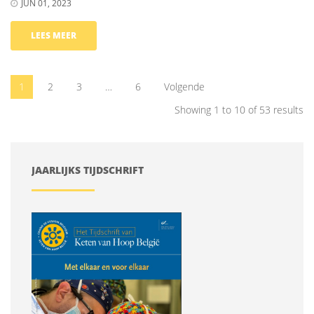
JUN 01, 2023
LEES MEER
1
2
3
…
6
Volgende
Showing 1 to 10 of 53 results
JAARLIJKS TIJDSCHRIFT