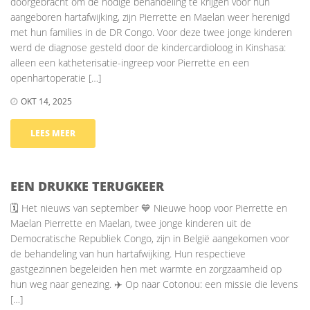
doorgebracht om de nodige behandeling te krijgen voor hun
aangeboren hartafwijking, zijn Pierrette en Maelan weer herenigd
met hun families in de DR Congo. Voor deze twee jonge kinderen
werd de diagnose gesteld door de kindercardioloog in Kinshasa:
alleen een katheterisatie-ingreep voor Pierrette en een
openhartoperatie […]
OKT 14, 2025
LEES MEER
EEN DRUKKE TERUGKEER
🗓️ Het nieuws van september 💙 Nieuwe hoop voor Pierrette en
Maelan Pierrette en Maelan, twee jonge kinderen uit de
Democratische Republiek Congo, zijn in België aangekomen voor
de behandeling van hun hartafwijking. Hun respectieve
gastgezinnen begeleiden hen met warmte en zorgzaamheid op
hun weg naar genezing. ✈️ Op naar Cotonou: een missie die levens
[…]