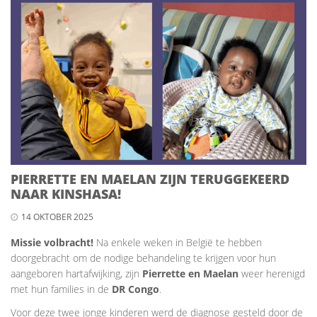
PIERRETTE EN MAELAN ZIJN TERUGGEKEERD
NAAR KINSHASA!
14 OKTOBER 2025
Missie volbracht!
Na enkele weken in België te hebben
doorgebracht om de nodige behandeling te krijgen voor hun
aangeboren hartafwijking, zijn
Pierrette en Maelan
weer herenigd
met hun families in de
DR Congo
.
Voor deze twee jonge kinderen werd de diagnose gesteld door de