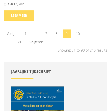
APR 17, 2023
LEES MEER
Vorige
1
…
7
8
9
10
11
…
21
Volgende
Showing 81 to 90 of 210 results
JAARLIJKS TIJDSCHRIFT