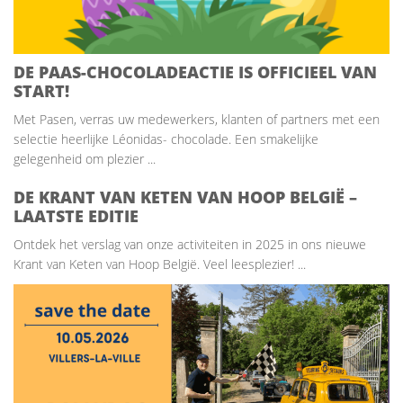
DE PAAS-CHOCOLADEACTIE IS OFFICIEEL VAN
START!
Met Pasen, verras uw medewerkers, klanten of partners met een
selectie heerlijke Léonidas- chocolade. Een smakelijke
gelegenheid om plezier ...
DE KRANT VAN KETEN VAN HOOP BELGIË –
LAATSTE EDITIE
Ontdek het verslag van onze activiteiten in 2025 in ons nieuwe
Krant van Keten van Hoop België. Veel leesplezier! ...