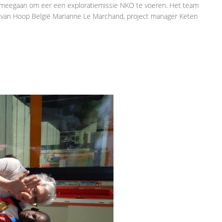
al meegaan om eer een exploratiemissie NKO te voeren. Het team
en van Hoop België Marianne Le Marchand, project manager Keten