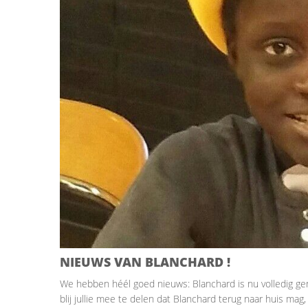
NIEUWS VAN BLANCHARD !
We hebben héél goed nieuws: Blanchard is nu volledig gen
blij jullie mee te delen dat Blanchard terug naar huis mag, 