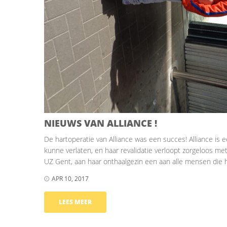
NIEUWS VAN ALLIANCE !
De hartoperatie van Alliance was een succes! Alliance is ee
kunne verlaten, en haar revalidatie verloopt zorgeloos
UZ Gent, aan haar onthaalgezin een aan alle mensen die 
APR 10, 2017
LEES MEER