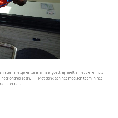
n sterk meisje en ze is al héél goed: zij heeft al het ziekenhuis
 met haar onthaalgezin. Met dank aan het medisch team in het
haar steunen […]