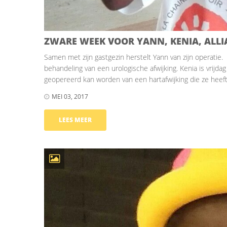
ZWARE WEEK VOOR YANN, KENIA, ALL
Samen met zijn gastgezin herstelt Yann van zijn operatie. 
behandeling van een urologische afwijking. Kenia is vrijd
geopereerd kan worden van een hartafwijking die ze heeft
MEI 03, 2017
LEES MEER