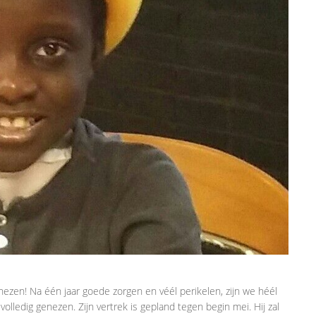
ezen! Na één jaar goede zorgen en véél perikelen, zijn we héél
volledig genezen. Zijn vertrek is gepland tegen begin mei. Hij zal