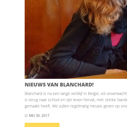
NIEUWS VAN BLANCHARD!
Blanchard is na een lange verblijf in België, vol onverwac
is terug naar school en zijn leven hervat, met sterke bande
gemaakt heeft. We zullen regelmatig nieuws geven op on
MEI 30, 2017