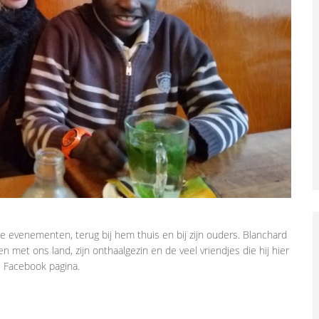
hte evenementen, terug bij hem thuis en bij zijn ouders. Blanchard
n met ons land, zijn onthaalgezin en de veel vriendjes die hij hier
s Facebook pagina.