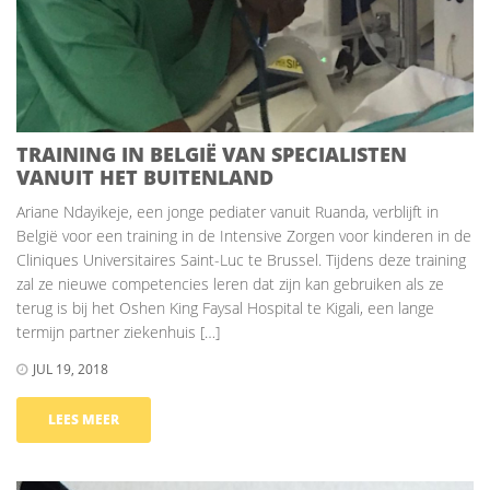
TRAINING IN BELGIË VAN SPECIALISTEN
VANUIT HET BUITENLAND
Ariane Ndayikeje, een jonge pediater vanuit Ruanda, verblijft in
België voor een training in de Intensive Zorgen voor kinderen in de
Cliniques Universitaires Saint-Luc te Brussel. Tijdens deze training
zal ze nieuwe competencies leren dat zijn kan gebruiken als ze
terug is bij het Oshen King Faysal Hospital te Kigali, een lange
termijn partner ziekenhuis […]
JUL 19, 2018
LEES MEER