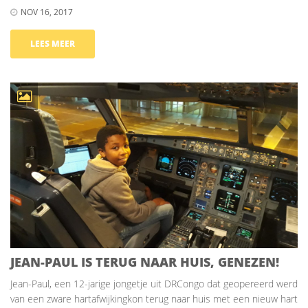
NOV 16, 2017
LEES MEER
JEAN-PAUL IS TERUG NAAR HUIS, GENEZEN!
Jean-Paul, een 12-jarige jongetje uit DRCongo dat geopereerd werd
van een zware hartafwijkingkon terug naar huis met een nieuw hart