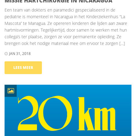
MISSIE HARTCHIRURGIE IN NICARAGUA
Een team van dokters en paramedici gespecialiseerd in de
pediatrie is momenteel in Nicaragua in het Kinderziekenhuis “La
Mascota” te Managua. Ze opereren kinderen die lijden aan zware
hartmisvormingen. Tegelijkertijd, door samen te werken met hun
collega’s ter plaatse, zorgen ze voor permanente opleiding. Ze
brengen ook het nodige materiaal mee om ervoor te zorgen […]
JAN 31, 2018
LEES MEER