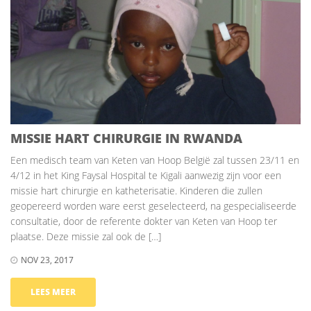
MISSIE HART CHIRURGIE IN RWANDA
Een medisch team van Keten van Hoop België zal tussen 23/11 en
4/12 in het King Faysal Hospital te Kigali aanwezig zijn voor een
missie hart chirurgie en katheterisatie. Kinderen die zullen
geopereerd worden ware eerst geselecteerd, na gespecialiseerde
consultatie, door de referente dokter van Keten van Hoop ter
plaatse. Deze missie zal ook de […]
NOV 23, 2017
LEES MEER