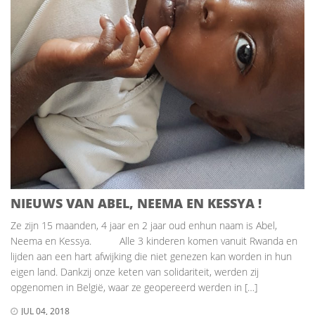
NIEUWS VAN ABEL, NEEMA EN KESSYA !
Ze zijn 15 maanden, 4 jaar en 2 jaar oud enhun naam is Abel,
Neema en Kessya. Alle 3 kinderen komen vanuit Rwanda en
lijden aan een hart afwijking die niet genezen kan worden in hun
eigen land. Dankzij onze keten van solidariteit, werden zij
opgenomen in België, waar ze geopereerd werden in […]
JUL 04, 2018