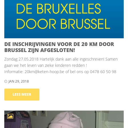
DE INSCHRIJVINGEN VOOR DE 20 KM DOOR
BRUSSEL ZIJN AFGESLOTEN!
Zondag 27.05.2018 Hartelijk dank aan alle ingeschreven! Samen
gaan we het leven van zieke kinderen redden !
Informatie: 20km@keten-hoop.be of bel ons op 0478 60 50 98
JAN 29, 2018
LEES MEER