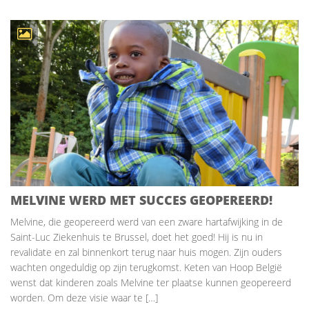
MELVINE WERD MET SUCCES GEOPEREERD!
Melvine, die geopereerd werd van een zware hartafwijking in de
Saint-Luc Ziekenhuis te Brussel, doet het goed! Hij is nu in
revalidate en zal binnenkort terug naar huis mogen. Zijn ouders
wachten ongeduldig op zijn terugkomst. Keten van Hoop België
wenst dat kinderen zoals Melvine ter plaatse kunnen geopereerd
worden. Om deze visie waar te […]