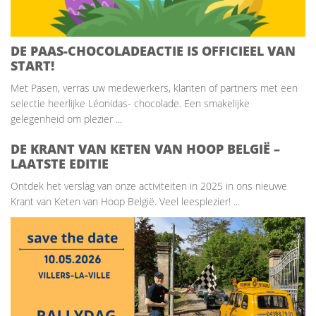
DE PAAS-CHOCOLADEACTIE IS OFFICIEEL VAN
START!
Met Pasen, verras uw medewerkers, klanten of partners met een
selectie heerlijke Léonidas- chocolade. Een smakelijke
gelegenheid om plezier ...
DE KRANT VAN KETEN VAN HOOP BELGIË –
LAATSTE EDITIE
Ontdek het verslag van onze activiteiten in 2025 in ons nieuwe
Krant van Keten van Hoop België. Veel leesplezier! ...