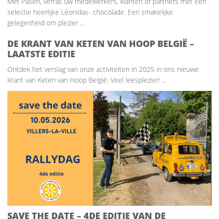
Met Pasen, verras uw medewerkers, klanten of partners met een
selectie heerlijke Léonidas- chocolade. Een smakelijke
gelegenheid om plezier ...
DE KRANT VAN KETEN VAN HOOP BELGIË –
LAATSTE EDITIE
Ontdek het verslag van onze activiteiten in 2025 in ons nieuwe
Krant van Keten van Hoop België. Veel leesplezier! ...
SAVE THE DATE – 4DE EDITIE VAN DE