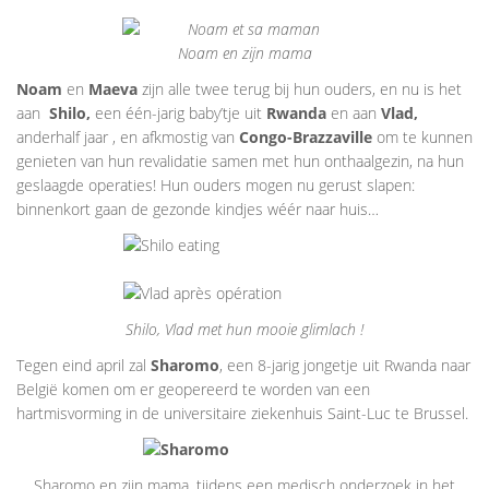
Noam en zijn mama
Noam
en
Maeva
zijn alle twee terug bij hun ouders, en nu is het
aan
Shilo,
een één-jarig baby’tje uit
Rwanda
en aan
Vlad,
anderhalf jaar , en afkmostig van
Congo-Brazzaville
om te kunnen
genieten van hun revalidatie samen met hun onthaalgezin, na hun
geslaagde operaties! Hun ouders mogen nu gerust slapen:
binnenkort gaan de gezonde kindjes wéér naar huis…
Shilo, Vlad met hun mooie glimlach !
Tegen eind april zal
Sharomo
, een 8-jarig jongetje uit Rwanda naar
België komen om er geopereerd te worden van een
hartmisvorming in de universitaire ziekenhuis Saint-Luc te Brussel.
Sharomo en zijn mama, tijdens een medisch onderzoek in het