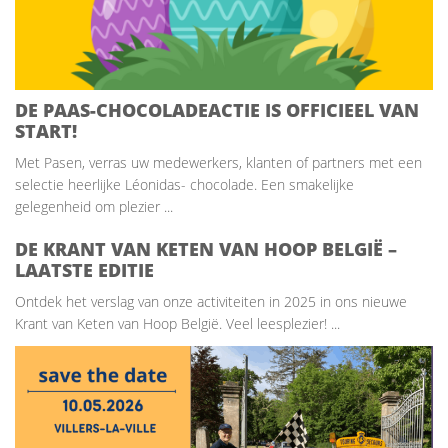
DE PAAS-CHOCOLADEACTIE IS OFFICIEEL VAN
START!
Met Pasen, verras uw medewerkers, klanten of partners met een
selectie heerlijke Léonidas- chocolade. Een smakelijke
gelegenheid om plezier ...
DE KRANT VAN KETEN VAN HOOP BELGIË –
LAATSTE EDITIE
Ontdek het verslag van onze activiteiten in 2025 in ons nieuwe
Krant van Keten van Hoop België. Veel leesplezier! ...