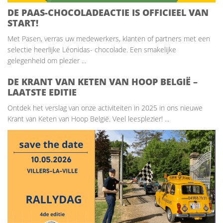
DE PAAS-CHOCOLADEACTIE IS OFFICIEEL VAN
START!
Met Pasen, verras uw medewerkers, klanten of partners met een
selectie heerlijke Léonidas- chocolade. Een smakelijke
gelegenheid om plezier ...
DE KRANT VAN KETEN VAN HOOP BELGIË –
LAATSTE EDITIE
Ontdek het verslag van onze activiteiten in 2025 in ons nieuwe
Krant van Keten van Hoop België. Veel leesplezier! ...