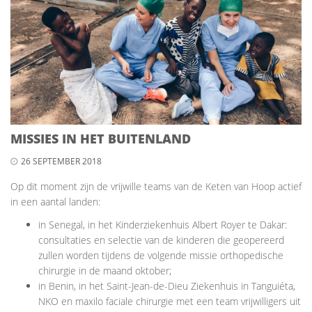
MISSIES IN HET BUITENLAND
26 SEPTEMBER 2018
Op dit moment zijn de vrijwille teams van de Keten van Hoop actief
in een aantal landen:
in Senegal, in het Kinderziekenhuis Albert Royer te Dakar:
consultaties en selectie van de kinderen die geopereerd
zullen worden tijdens de volgende missie orthopedische
chirurgie in de maand oktober;
in Benin, in het Saint-Jean-de-Dieu Ziekenhuis in Tanguiéta,
NKO en maxilo faciale chirurgie met een team vrijwilligers uit