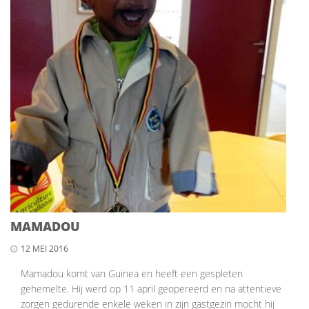
MAMADOU
12 MEI 2016
Mamadou komt van Guinea en heeft een gespleten
gehemelte. Hij werd op 11 april geopereerd en na attentieve
zorgen gedurende enkele weken in zijn gastgezin mocht hij