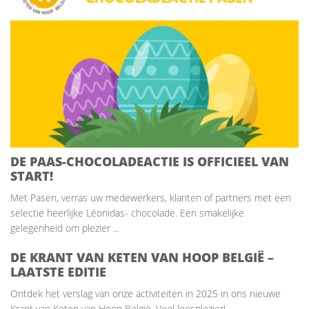
DE PAAS-CHOCOLADEACTIE IS OFFICIEEL VAN
START!
Met Pasen, verras uw medewerkers, klanten of partners met een
selectie heerlijke Léonidas- chocolade. Een smakelijke
gelegenheid om plezier ...
DE KRANT VAN KETEN VAN HOOP BELGIË –
LAATSTE EDITIE
Ontdek het verslag van onze activiteiten in 2025 in ons nieuwe
Krant van Keten van Hoop België. Veel leesplezier! ...