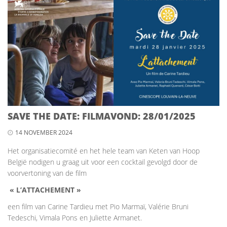
SAVE THE DATE: FILMAVOND: 28/01/2025
14 NOVEMBER 2024
Het organisatiecomité en het hele team van Keten van Hoop
België nodigen u graag uit voor een cocktail gevolgd door de
voorvertoning van de film
« L’ATTACHEMENT »
een film van Carine Tardieu met Pio Marmaï, Valérie Bruni
Tedeschi, Vimala Pons en Juliette Armanet.