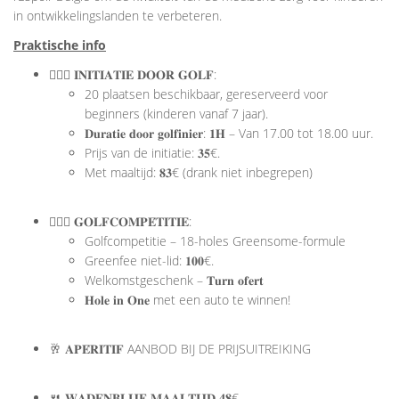
in ontwikkelingslanden te verbeteren.
Praktische info
🏌🏻‍♂️ 𝐈𝐍𝐈𝐓𝐈𝐀𝐓𝐈𝐄 𝐃𝐎𝐎𝐑 𝐆𝐎𝐋𝐅:
20 plaatsen beschikbaar, gereserveerd voor
beginners (kinderen vanaf 7 jaar).
𝐃𝐮𝐫𝐚𝐭𝐢𝐞 𝐝𝐨𝐨𝐫 𝐠𝐨𝐥𝐟𝐢𝐧𝐢𝐞𝐫: 𝟏𝐇 – Van 17.00 tot 18.00 uur.
Prijs van de initiatie: 𝟑𝟓€.
Met maaltijd: 𝟖𝟑€ (drank niet inbegrepen)
🏌🏻‍♂️ 𝐆𝐎𝐋𝐅𝐂𝐎𝐌𝐏𝐄́𝐓𝐈𝐓𝐈𝐄:
Golfcompetitie – 18-holes Greensome-formule
Greenfee niet-lid: 𝟏𝟎𝟎€.
Welkomstgeschenk – 𝐓𝐮𝐫𝐧 𝐨𝐟𝐞𝐫𝐭
𝐇𝐨𝐥𝐞 𝐢𝐧 𝐎𝐧𝐞 met een auto te winnen!
🥂 𝐀𝐏𝐄́𝐑𝐈𝐓𝐈𝐅 AANBOD BIJ DE PRIJSUITREIKING
🍴 𝐖𝐀𝐃𝐄𝐍𝐁𝐋𝐈𝐉𝐅 𝐌𝐀𝐀𝐋𝐓𝐈𝐉𝐃 𝟒𝟖€