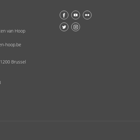
ten van Hoop
en-hoop.be
 1200 Brussel
8