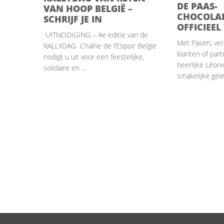
DE PAAS-
VAN HOOP BELGIË –
CHOCOLAD
SCHRIJF JE IN
OFFICIEEL
UITNODIGING – 4e editie van de
Met Pasen, ve
RALLYDAG Chaîne de l’Espoir België
klanten of par
nodigt u uit voor een feestelijke,
heerlijke Léon
solidaire en ...
smakelijke gele