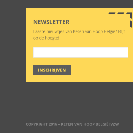
NEWSLETTER
Laaste nieuwtjes van Keten van Hoop België? Blijf
op de hoogte!
INSCHRIJVEN
COPYRIGHT 2016 – KETEN VAN HOOP BELGIË IVZW