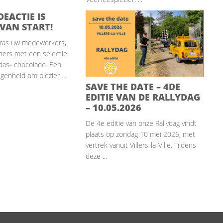
EACTIE IS
 VAN START!
rras uw medewerkers,
tners met een selectie
idas- chocolade. Een
genheid om plezier ...
SAVE THE DATE – 4DE
EDITIE VAN DE RALLYDAG
– 10.05.2026
De 4e editie van onze Rallydag vindt
plaats op zondag 10 mei 2026, met
vertrek vanuit Villers-la-Ville. Tijdens
deze ...