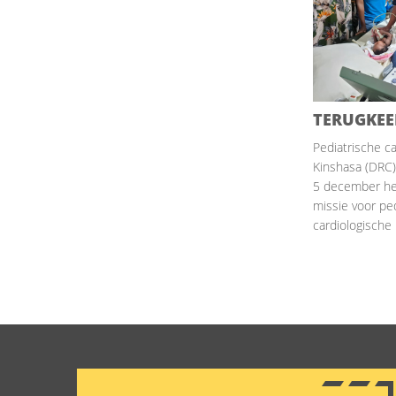
TERUGKEE
Pediatrische ca
Kinshasa (DRC
5 december he
missie voor pe
cardiologische .