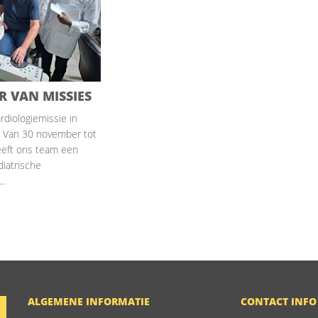
R VAN MISSIES
rdiologiemissie in
) Van 30 november tot
eft ons team een
diatrische
..
ALGEMENE INFORMATIE
CONTACT INFO