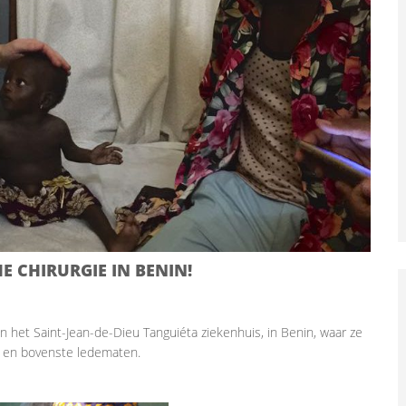
 CHIRURGIE IN BENIN!
n het Saint-Jean-de-Dieu Tanguiéta ziekenhuis, in Benin, waar ze
e en bovenste ledematen.