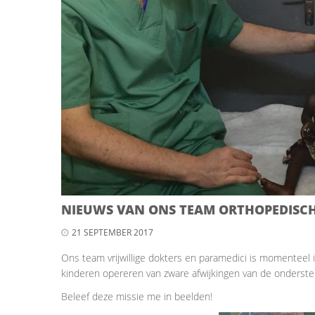
NIEUWS VAN ONS TEAM ORTHOPEDISCHE
21 SEPTEMBER 2017
Ons team vrijwillige dokters en paramedici is momenteel i
kinderen opereren van zware afwijkingen van de onderst
Beleef deze missie me in beelden!