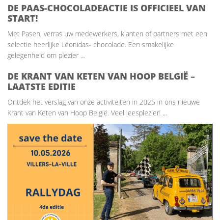
DE PAAS-CHOCOLADEACTIE IS OFFICIEEL VAN
START!
Met Pasen, verras uw medewerkers, klanten of partners met een
selectie heerlijke Léonidas- chocolade. Een smakelijke
gelegenheid om plezier ...
DE KRANT VAN KETEN VAN HOOP BELGIË –
LAATSTE EDITIE
Ontdek het verslag van onze activiteiten in 2025 in ons nieuwe
Krant van Keten van Hoop België. Veel leesplezier! ...