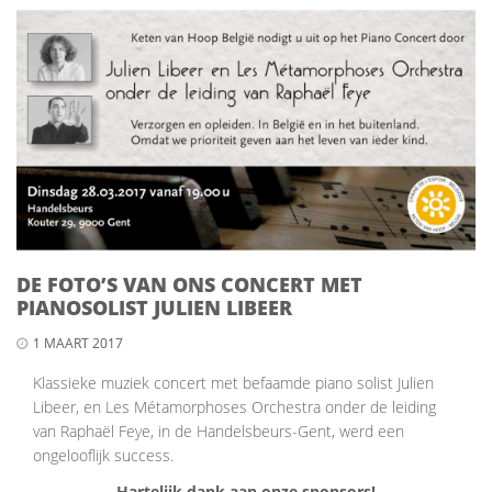
DE FOTO’S VAN ONS CONCERT MET
PIANOSOLIST JULIEN LIBEER
1 MAART 2017
Klassieke muziek concert met befaamde piano solist Julien
Libeer, en Les Métamorphoses Orchestra onder de leiding
van Raphaël Feye, in de Handelsbeurs-Gent, werd een
ongelooflijk success.
Hartelijk dank aan onze sponsors!